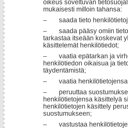
oikeus soveltuvan tietosuoj
mukaisesti milloin tahansa:
– saada tieto henkilötietoje
– saada pääsy omiin tietoi
tarkastaa itseään koskevat 
käsittelemät henkilötiedot;
– vaatia epätarkan ja virhe
henkilötiedon oikaisua ja tiet
täydentämistä;
– vaatia henkilötietojensa 
– peruuttaa suostumuksen
henkilötietojensa käsittelyä si
henkilötietojen käsittely peru
suostumukseen;
– vastustaa henkilötietojen