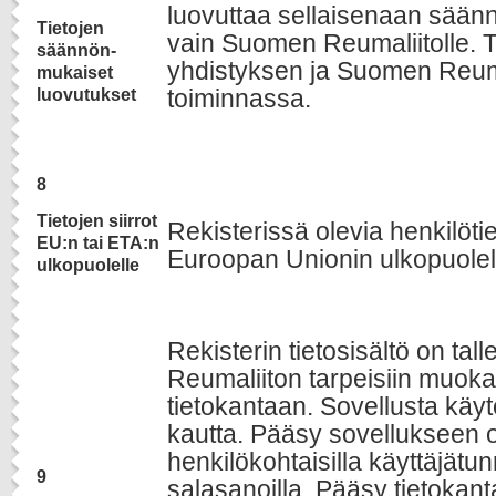
luovuttaa sellaisenaan sään
Tietojen
vain Suomen Reumaliitolle. T
säännön-
yhdistyksen ja Suomen Reum
mukaiset
toiminnassa.
luovutukset
8
Tietojen siirrot
Rekisterissä olevia henkilötiet
EU:n tai ETA:n
Euroopan Unionin ulkopuolel
ulkopuolelle
Rekisterin tietosisältö on ta
Reumaliiton tarpeisiin muok
tietokantaan. Sovellusta käy
kautta. Pääsy sovellukseen o
henkilökohtaisilla käyttäjätun
9
salasanoilla. Pääsy tietokant