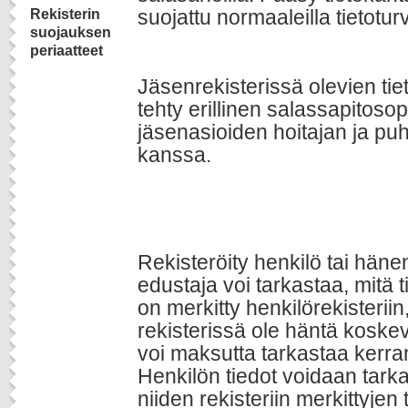
suojattu normaaleilla tietotur
Rekisterin
suojauksen
periaatteet
Jäsenrekisterissä olevien tie
tehty erillinen salassapitoso
jäsenasioiden hoitajan ja pu
kanssa.
Rekisteröity henkilö tai hän
edustaja voi tarkastaa, mitä t
on merkitty henkilörekisteriin, 
rekisterissä ole häntä koskevi
voi maksutta tarkastaa kerr
Henkilön tiedot voidaan tark
niiden rekisteriin merkittyjen 