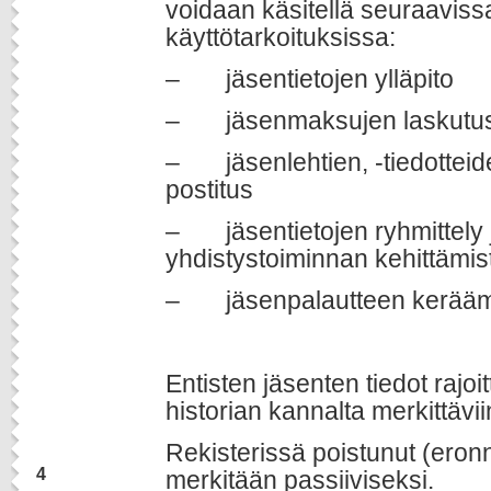
voidaan käsitellä seuraaviss
käyttötarkoituksissa:
– jäsentietojen ylläpito
– jäsenmaksujen laskutus 
– jäsenlehtien, -tiedotteide
postitus
– jäsentietojen ryhmittely j
yhdistystoiminnan kehittämis
– jäsenpalautteen keräämin
Entisten jäsenten tiedot rajoi
historian kannalta merkittäviin
Rekisterissä poistunut (eronn
4
merkitään passiiviseksi.