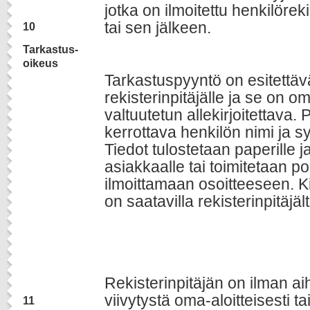
jotka on ilmoitettu henkilörek
tai sen jälkeen.
10
Tarkastus-
oikeus
Tarkastuspyyntö on esitettävä 
rekisterinpitäjälle ja se on om
valtuutetun allekirjoitettava
kerrottava henkilön nimi ja 
Tiedot tulostetaan paperille 
asiakkaalle tai toimitetaan p
ilmoittamaan osoitteeseen. K
on saatavilla rekisterinpitäjält
Rekisterinpitäjän on ilman a
viivytystä oma-aloitteisesti ta
11