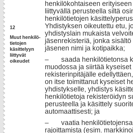
henkilökohtaiseen erityiseen
liittyvällä perusteella siltä os
henkilötietojen käsittelyperu
Yhdistyksen oikeutettu etu, j
12
yhdistyslain mukaista velvoite
Muut henkilö-
jäsenrekisteriä, jonka sisält
tietojen
jäsenen nimi ja kotipaikka;
käsittelyyn
liittyvät
– saada henkilötietonsa k
oikeudet
muodossa ja siirtää kyseiset t
rekisterinpitäjälle edellyttäen,
on itse toimittanut kyseiset h
yhdistykselle, yhdistys käsitt
henkilötietoja rekisteröidyn
perusteella ja käsittely suori
automaattisesti; ja
– vaatia henkilötietojensa 
rajoittamista (esim. markkinoin