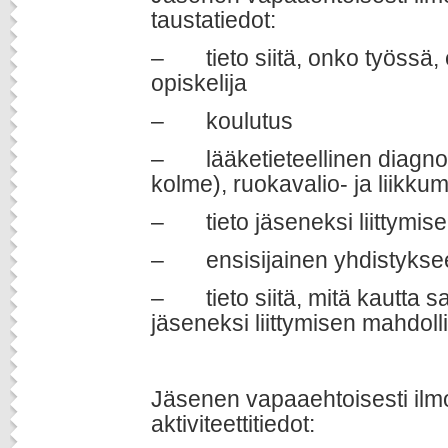
taustatiedot:
– tieto siitä, onko työssä, e
opiskelija
– koulutus
– lääketieteellinen diagnoo
kolme), ruokavalio- ja liikkum
– tieto jäseneksi liittymise
– ensisijainen yhdistykseen
– tieto siitä, mitä kautta s
jäseneksi liittymisen mahdoll
Jäsenen vapaaehtoisesti ilmo
aktiviteettitiedot: