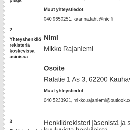
pitäjä
Muut yhteystiedot
040 9650251, kaarina.lahti@nic.fi
2
Nimi
Yhteyshenkilö
rekisteriä
Mikko Rajaniemi
koskevissa
asioissa
Osoite
Ratatie 1 As 3, 62200 Kauha
Muut yhteystiedot
040 5233921, mikko.rajaniemi@outlook.
3
Henkilörekisteri jäsenistä ja