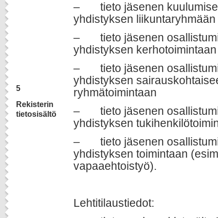
– tieto jäsenen kuulumises
yhdistyksen liikuntaryhmään
– tieto jäsenen osallistumi
yhdistyksen kerhotoimintaan
– tieto jäsenen osallistumi
yhdistyksen sairauskohtaise
5
ryhmätoimintaan
Rekisterin
– tieto jäsenen osallistumi
tietosisältö
yhdistyksen tukihenkilötoimi
– tieto jäsenen osallistu
yhdistyksen toimintaan (esim
vapaaehtoistyö).
Lehtitilaustiedot: