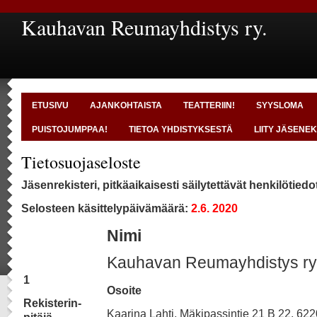
Kauhavan Reumayhdistys ry.
ETUSIVU
AJANKOHTAISTA
TEATTERIIN!
SYYSLOMA
PUISTOJUMPPAA!
TIETOA YHDISTYKSESTÄ
LIITY JÄSENEK
Tietosuojaseloste
Jäsenrekisteri, pitkäaikaisesti säilytettävät henkilötiedo
Selosteen käsittelypäivämäärä:
2.6. 2020
Nimi
Kauhavan Reumayhdistys ry
1
Osoite
Rekisterin-
Kaarina Lahti, Mäkipassintie 21 B 22, 6