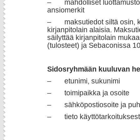
– mahdolliset luottamustoi
ansiomerkit
– maksutiedot siltä osin, 
kirjanpitolain alaisia. Maksut
säilyttää kirjanpitolain muka
(tulosteet) ja Sebaconissa 10
Sidosryhmään kuuluvan hen
– etunimi, sukunimi
– toimipaikka ja osoite
– sähköpostiosoite ja puh
– tieto käyttötarkoitukses