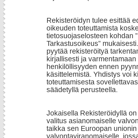
Rekisteröidyn tulee esittää e
oikeuden toteuttamista kosk
tietosuojaselosteen kohdan ”
Tarkastusoikeus” mukaisesti.
pyytää rekisteröityä tarken
kirjallisesti ja varmentamaan
henkilöllisyyden ennen pyyn
käsittelemistä. Yhdistys voi 
toteuttamisesta sovellettavas
säädetyllä perusteella.
Jokaisella Rekisteröidyllä o
valitus asianomaiselle valvo
taikka sen Euroopan unionin 
valvontaviranomaiselle, joss