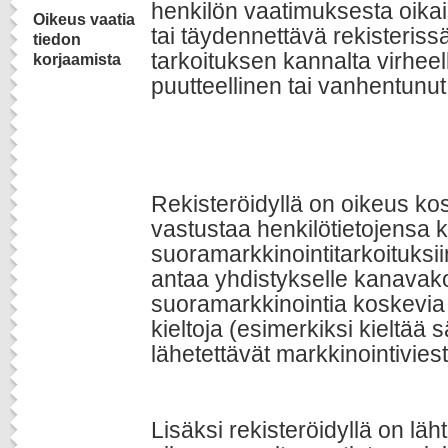
henkilön vaatimuksesta oikai
Oikeus vaatia
tai täydennettävä rekisterissä
tiedon
tarkoituksen kannalta virheel
korjaamista
puutteellinen tai vanhentunut 
Rekisteröidyllä on oikeus k
vastustaa henkilötietojensa k
suoramarkkinointitarkoituksii
antaa yhdistykselle kanavako
suoramarkkinointia koskevia
kieltoja (esimerkiksi kieltää 
lähetettävät markkinointiviesti
Lisäksi rekisteröidyllä on läh