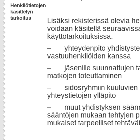
Henkilötietojen
käsittelyn
tarkoitus
Lisäksi rekisterissä olevia he
voidaan käsitellä seuraaviss
käyttötarkoituksissa:
– yhteydenpito yhdistysten
vastuuhenkilöiden kanssa
– jäsenille suunnattujen t
matkojen toteuttaminen
– sidosryhmiin kuuluvien 
yhteystietojen ylläpito
– muut yhdistyksen säännö
sääntöjen mukaan tehtyjen p
mukaiset tarpeelliset tehtävät