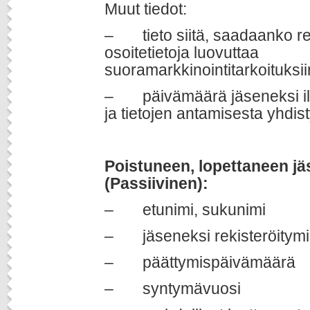
Muut tiedot:
– tieto siitä, saadaanko re
osoitetietoja luovuttaa
suoramarkkinointitarkoituksii
– päivämäärä jäseneksi il
ja tietojen antamisesta yhdist
Poistuneen, lopettaneen jä
(Passiivinen):
– etunimi, sukunimi
– jäseneksi rekisteröitym
– päättymispäivämäärä
– syntymävuosi