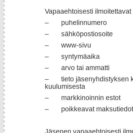
Vapaaehtoisesti ilmoitettavat
– puhelinnumero
– sähköpostiosoite
– www-sivu
– syntymäaika
– arvo tai ammatti
– tieto jäsenyhdistyksen k
kuulumisesta
– markkinoinnin estot
– poikkeavat maksutiedot
Jäsenen vapaaehtoisesti ilmo