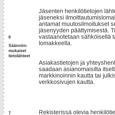
Jäsenten henkilötietojen läht
jäseneksi ilmoittautumisloma
antamat muutosilmoitukset s
jäsenyyden päättymisestä. T
vastaanotetaan sähköisellä ta
6
lomakkeella.
Säännön-
mukaiset
tietolähteet
Asiakastietojen ja yhteyshenk
saadaan asianomaisilta itsel
markkinoinnin kautta tai julki
verkkosivujen kautta.
Rekisterissä olevia henkilöti
7